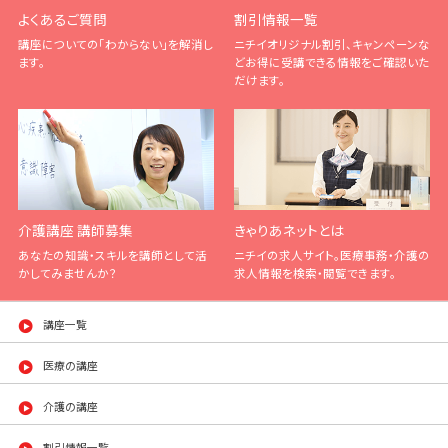
よくあるご質問
割引情報一覧
講座についての「わからない」を解消し
ニチイオリジナル割引、キャンペーンな
ます。
どお得に受講できる情報をご確認いた
だけます。
介護講座 講師募集
きゃりあネットとは
あなたの知識・スキルを講師として活
ニチイの求人サイト。医療事務・介護の
かしてみませんか？
求人情報を検索・閲覧できます。
講座一覧
医療の講座
介護の講座
割引情報一覧