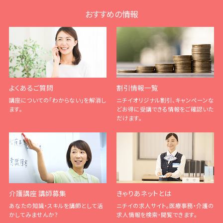
おすすめの情報
よくあるご質問
割引情報一覧
講座についての「わからない」を解消し
ニチイオリジナル割引、キャンペーンな
ます。
どお得に受講できる情報をご確認いた
だけます。
介護講座 講師募集
きゃりあネットとは
あなたの知識・スキルを講師として活
ニチイの求人サイト。医療事務・介護の
かしてみませんか？
求人情報を検索・閲覧できます。