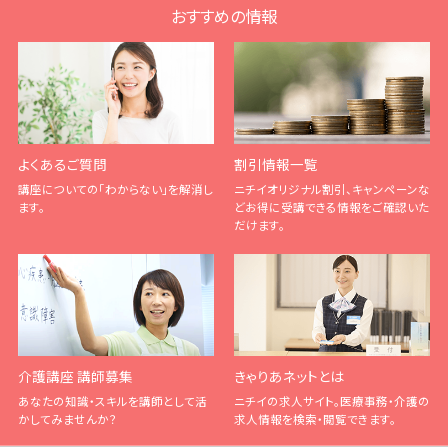
おすすめの情報
よくあるご質問
割引情報一覧
講座についての「わからない」を解消し
ニチイオリジナル割引、キャンペーンな
ます。
どお得に受講できる情報をご確認いた
だけます。
介護講座 講師募集
きゃりあネットとは
あなたの知識・スキルを講師として活
ニチイの求人サイト。医療事務・介護の
かしてみませんか？
求人情報を検索・閲覧できます。