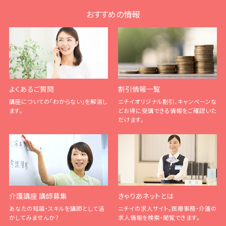
おすすめの情報
よくあるご質問
割引情報一覧
講座についての「わからない」を解消し
ニチイオリジナル割引、キャンペーンな
ます。
どお得に受講できる情報をご確認いた
だけます。
介護講座 講師募集
きゃりあネットとは
あなたの知識・スキルを講師として活
ニチイの求人サイト。医療事務・介護の
かしてみませんか？
求人情報を検索・閲覧できます。