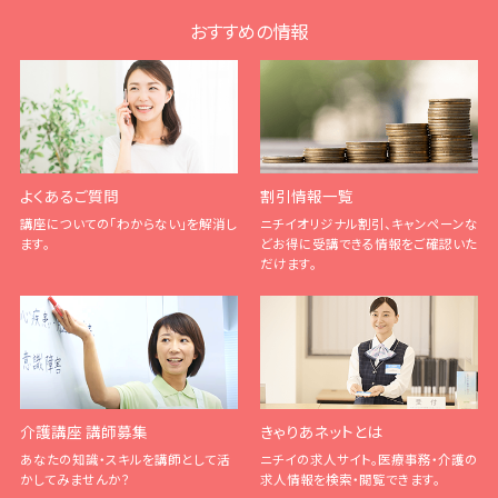
おすすめの情報
よくあるご質問
割引情報一覧
講座についての「わからない」を解消し
ニチイオリジナル割引、キャンペーンな
ます。
どお得に受講できる情報をご確認いた
だけます。
介護講座 講師募集
きゃりあネットとは
あなたの知識・スキルを講師として活
ニチイの求人サイト。医療事務・介護の
かしてみませんか？
求人情報を検索・閲覧できます。