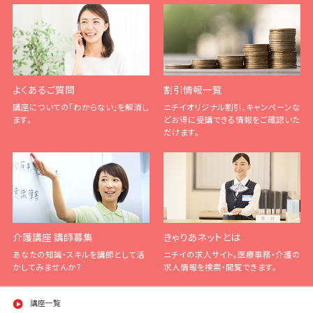
よくあるご質問
割引情報一覧
講座についての「わからない」を解消し
ニチイオリジナル割引、キャンペーンな
ます。
どお得に受講できる情報をご確認いた
だけます。
介護講座 講師募集
きゃりあネットとは
あなたの知識・スキルを講師として活
ニチイの求人サイト。医療事務・介護の
かしてみませんか？
求人情報を検索・閲覧できます。
講座一覧