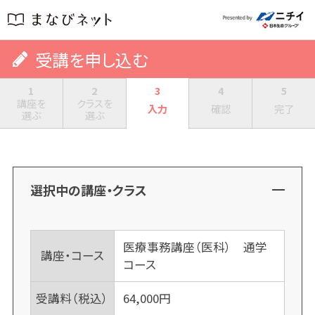
受講を申し込む
1
2
3
4
5
講座を
クラスを
入力
確認
完了
選ぶ
選ぶ
選択中の講座・クラス
医療事務講座（医科） 通学
講座・コース
コース
受講料（税込）
64,000
円