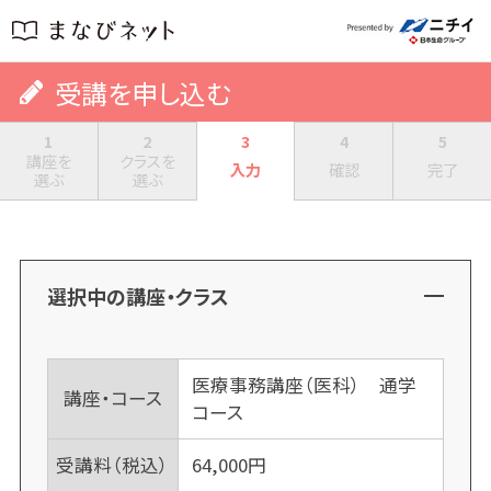
受講を申し込む
1
2
3
4
5
講座を
クラスを
入力
確認
完了
選ぶ
選ぶ
選択中の講座・クラス
医療事務講座（医科） 通学
講座・コース
コース
受講料（税込）
64,000
円