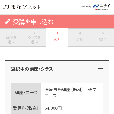
受講を申し込む
1
2
3
4
5
講座を
クラスを
入力
確認
完了
選ぶ
選ぶ
選択中の講座・クラス
医療事務講座（医科） 通学
講座・コース
コース
受講料（税込）
64,000
円