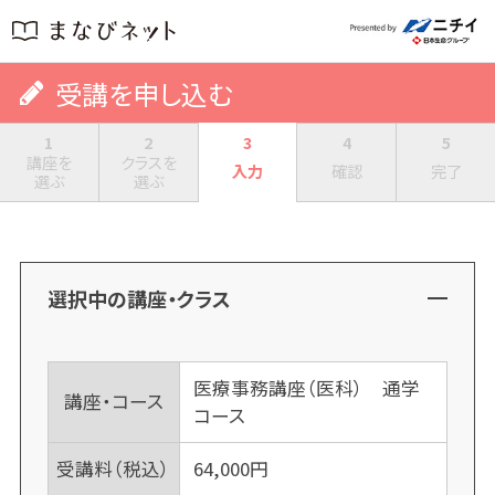
受講を申し込む
1
2
3
4
5
講座を
クラスを
入力
確認
完了
選ぶ
選ぶ
選択中の講座・クラス
医療事務講座（医科） 通学
講座・コース
コース
受講料（税込）
64,000
円