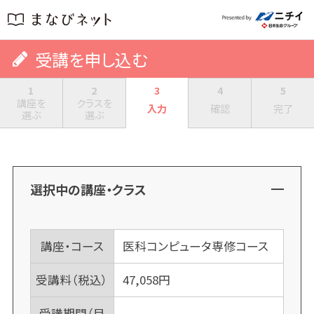
受講を申し込む
1
2
3
4
5
講座を
クラスを
入力
確認
完了
選ぶ
選ぶ
選択中の講座・クラス
講座・コース
医科コンピュータ専修コース
受講料（税込）
47,058
円
受講期間（目