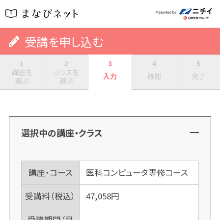
受講を申し込む
1
2
3
4
5
講座を
クラスを
入力
確認
完了
選ぶ
選ぶ
選択中の講座・クラス
講座・コース
医科コンピュータ専修コース
受講料（税込）
47,058
円
受講期間（目