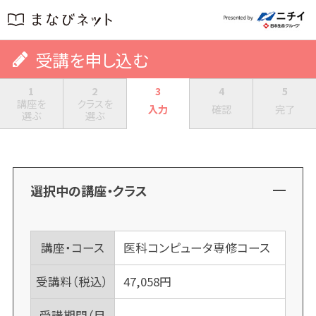
受講を申し込む
1
2
3
4
5
講座を
クラスを
入力
確認
完了
選ぶ
選ぶ
選択中の講座・クラス
講座・コース
医科コンピュータ専修コース
受講料（税込）
47,058
円
受講期間（目