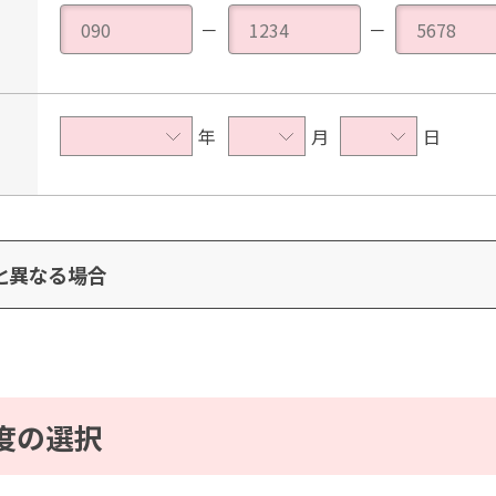
－
－
年
月
日
と異なる場合
度の選択