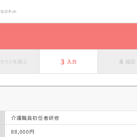
なびネット
3
4
クラスを
選ぶ
入力
確認
介護職員初任者研修
88,000
円