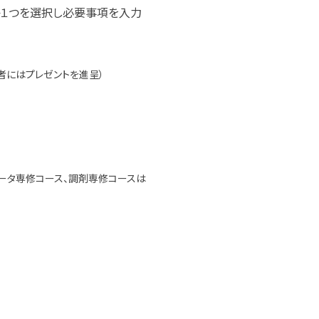
か１つを選択し必要事項を入力
者にはプレゼントを進呈）
ュータ専修コース、調剤専修コースは