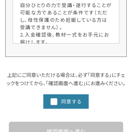
自分ひとりの力で受講・遂行することが
可能な方であることが条件です（ただ
し、母性保護のため妊娠している方は
受講できません）。
2.入金確認後、教材一式をお手元にお
届けします。
3.各クラス定員制のため、ご希望者多
数の場合、次回開講までお待ちいただ
くことがございます。お申込手続きはお
早めにお願いします。又、人数により開
上記にご同意いただける場合は、必ず「同意する」にチェ
講しない場合もございます。ご了承くだ
ックをつけてから、「確認画面へ進む」にお進みください。
さい。
4.クラスにより日程や時間を変更する
場合がございますので、ご了承くださ
同意する
い。
5.都道府県によってスクーリングに追
加カリキュラム、実習など時間数が異
なる場合がありますので、詳細な日程
確認画面へ進む