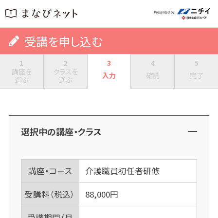
受講を申し込む
1
2
3
4
5
講座を
クラスを
入力
確認
完了
選ぶ
選ぶ
選択中の講座・クラス
講座・コース
介護職員初任者研修
受講料（税込）
88,000
円
受講期間（目