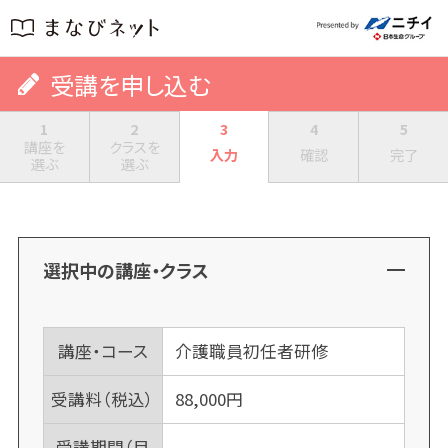
受講を申し込む
1
2
3
4
5
講座を
クラスを
入力
確認
完了
選ぶ
選ぶ
選択中の講座・クラス
講座・コース
介護職員初任者研修
受講料（税込）
88,000
円
受講期間（目