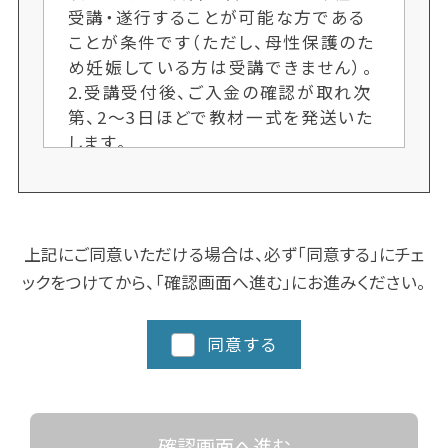
受講・遂行することが可能な方である
ことが条件です（ただし、母性保護のた
め妊娠している方は受講できません）。
2.受講受付後、ご入金の確認が取れ次
第、2〜3日ほどで教材一式を発送いた
します。
3.各クラス定員制のため、ご希望者多
数の場合、次回開講までお待ちいただ
くことがございます。お申し込み手続き
はお早めにお願いします。又、人数によ
上記にご同意いただける場合は、必ず「同意する」にチェ
り開講しない場合もございます。ご了承
ックをつけてから、「確認画面へ進む」にお進みください。
ください。
4.クラスにより日程や時間を変更する
場合がございますので、ご了承くださ
同意する
い。
5.都道府県によってスクーリングに追
加カリキュラム、実習など時間数が異
なる場合がありますので、詳細な日程
確認画面へ進む