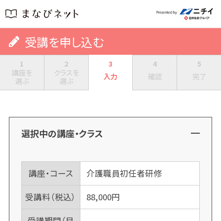
受講を申し込む
1
2
3
4
5
講座を
クラスを
入力
確認
完了
選ぶ
選ぶ
選択中の講座・クラス
講座・コース
介護職員初任者研修
受講料（税込）
88,000
円
受講期間（目