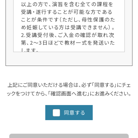
以上の方で、演習を含む全ての課程を
受講・遂行することが可能な方である
ことが条件です（ただし、母性保護のた
め妊娠している方は受講できません）。
2.受講受付後、ご入金の確認が取れ次
第、2〜3日ほどで教材一式を発送いた
します。
3.各クラス定員制のため、ご希望者多
数の場合、次回開講までお待ちいただ
くことがございます。お申し込み手続き
はお早めにお願いします。又、人数によ
上記にご同意いただける場合は、必ず「同意する」にチェ
り開講しない場合もございます。ご了承
ックをつけてから、「確認画面へ進む」にお進みください。
ください。
4.クラスにより日程や時間を変更する
場合がございますので、ご了承くださ
同意する
い。
5.都道府県によってスクーリングに追
加カリキュラム、実習など時間数が異