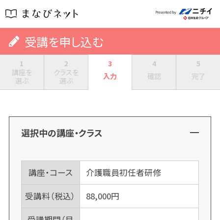
受講を申し込む
1
2
3
4
5
講座を
クラスを
入力
確認
完了
選ぶ
選ぶ
選択中の講座・クラス
講座・コース
介護職員初任者研修
受講料（税込）
88,000
円
受講期間（目