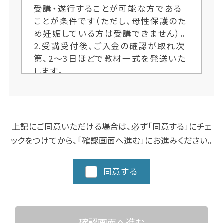
受講・遂行することが可能な方である
ことが条件です（ただし、母性保護のた
め妊娠している方は受講できません）。
2.受講受付後、ご入金の確認が取れ次
第、2〜3日ほどで教材一式を発送いた
します。
3.各クラス定員制のため、ご希望者多
数の場合、次回開講までお待ちいただ
くことがございます。お申し込み手続き
はお早めにお願いします。又、人数によ
上記にご同意いただける場合は、必ず「同意する」にチェ
り開講しない場合もございます。ご了承
ックをつけてから、「確認画面へ進む」にお進みください。
ください。
4.クラスにより日程や時間を変更する
場合がございますので、ご了承くださ
同意する
い。
5.都道府県によってスクーリングに追
加カリキュラム、実習など時間数が異
なる場合がありますので、詳細な日程
確認画面へ進む