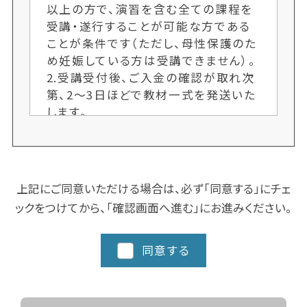
以上の方で、演習を含む全ての課程を
受講・遂行することが可能な方である
ことが条件です（ただし、母性保護のた
め妊娠している方は受講できません）。
2.受講受付後、ご入金の確認が取れ次
第、2〜3日ほどで教材一式を発送いた
します。
3.各クラス定員制のため、ご希望者多
数の場合、次回開講までお待ちいただ
くことがございます。お申し込み手続き
はお早めにお願いします。又、人数によ
上記にご同意いただける場合は、必ず「同意する」にチェ
り開講しない場合もございます。ご了承
ックをつけてから、「確認画面へ進む」にお進みください。
ください。
4.クラスにより日程や時間を変更する
場合がございますので、ご了承くださ
同意する
い。
5.都道府県によってスクーリングに追
加カリキュラム、実習など時間数が異