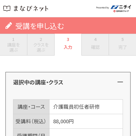
受講を申し込む
1
2
3
4
5
講座を
クラスを
入力
確認
完了
選ぶ
選ぶ
選択中の講座・クラス
講座・コース
介護職員初任者研修
受講料（税込）
88,000
円
受講期間（目