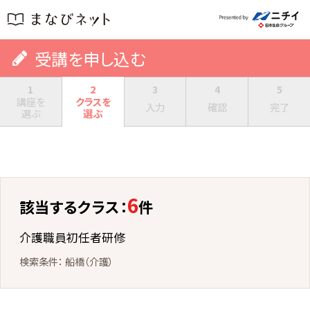
受講を申し込む
1
2
3
4
5
講座を
クラスを
入力
確認
完了
選ぶ
選ぶ
6
該当するクラス：
件
介護職員初任者研修
船橋（介護）