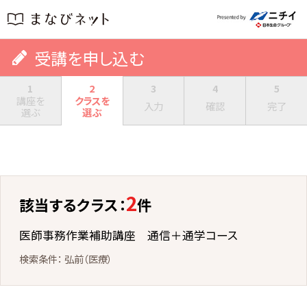
受講を申し込む
1
2
3
4
5
講座を
クラスを
入力
確認
完了
選ぶ
選ぶ
2
該当するクラス：
件
医師事務作業補助講座 通信＋通学コース
弘前（医療）