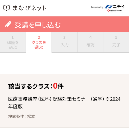
受講を申し込む
1
2
3
4
5
講座を
クラスを
入力
確認
完了
選ぶ
選ぶ
0
該当するクラス：
件
医療事務講座（医科）受験対策セミナー（通学）※2024
年度版
松本