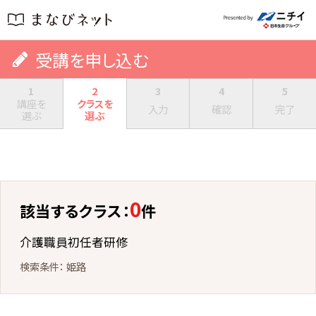
受講を申し込む
1
2
3
4
5
講座を
クラスを
入力
確認
完了
選ぶ
選ぶ
0
該当するクラス：
件
介護職員初任者研修
姫路