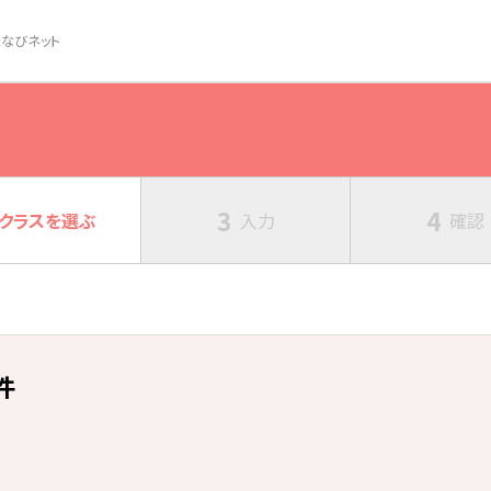
なびネット
3
4
クラスを
選ぶ
入力
確認
件