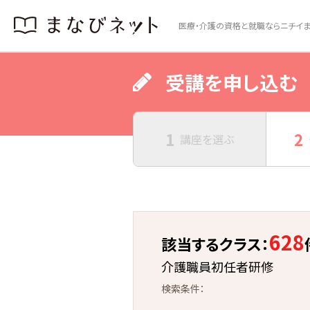
医療・介護の資格と就職ならニチイま
受講を申し込む
1
2
講座を
選ぶ
628
該当するクラス：
介護職員初任者研修