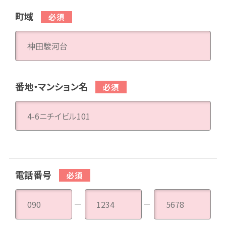
町域
番地・マンション名
電話番号
－
－