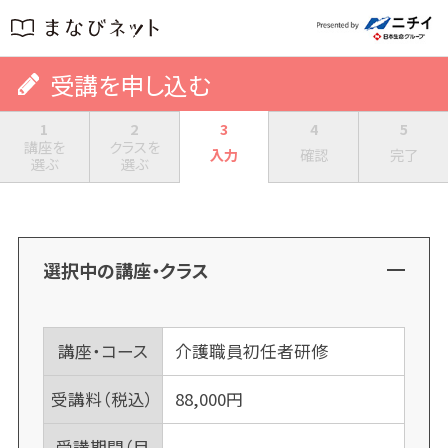
受講を申し込む
1
2
3
4
5
講座を
クラスを
入力
確認
完了
選ぶ
選ぶ
選択中の講座・クラス
講座・コース
介護職員初任者研修
受講料（税込）
88,000
円
受講期間（目