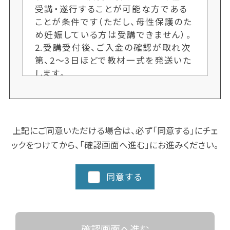
受講・遂行することが可能な方である
ことが条件です（ただし、母性保護のた
め妊娠している方は受講できません）。
2.受講受付後、ご入金の確認が取れ次
第、2〜3日ほどで教材一式を発送いた
します。
3.各クラス定員制のため、ご希望者多
数の場合、次回開講までお待ちいただ
くことがございます。お申し込み手続き
はお早めにお願いします。又、人数によ
上記にご同意いただける場合は、必ず「同意する」にチェ
り開講しない場合もございます。ご了承
ックをつけてから、「確認画面へ進む」にお進みください。
ください。
4.クラスにより日程や時間を変更する
場合がございますので、ご了承くださ
同意する
い。
5.都道府県によってスクーリングに追
加カリキュラム、実習など時間数が異
なる場合がありますので、詳細な日程
確認画面へ進む