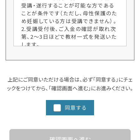
受講・遂行することが可能な方である
ことが条件です（ただし、母性保護のた
め妊娠している方は受講できません）。
2.受講受付後、ご入金の確認が取れ次
第、2〜3日ほどで教材一式を発送いた
します。
3.各クラス定員制のため、ご希望者多
数の場合、次回開講までお待ちいただ
くことがございます。お申し込み手続き
はお早めにお願いします。又、人数によ
上記にご同意いただける場合は、必ず「同意する」にチェ
り開講しない場合もございます。ご了承
ックをつけてから、「確認画面へ進む」にお進みください。
ください。
4.クラスにより日程や時間を変更する
場合がございますので、ご了承くださ
同意する
い。
5.都道府県によってスクーリングに追
加カリキュラム、実習など時間数が異
なる場合がありますので、詳細な日程
確認画面へ進む