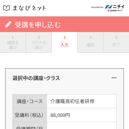
受講を申し込む
1
2
3
4
5
講座を
クラスを
入力
確認
完了
選ぶ
選ぶ
選択中の講座・クラス
講座・コース
介護職員初任者研修
受講料（税込）
88,000
円
受講期間（目