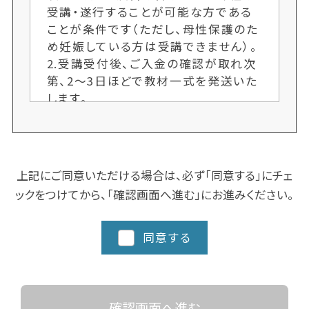
受講・遂行することが可能な方である
ことが条件です（ただし、母性保護のた
め妊娠している方は受講できません）。
2.受講受付後、ご入金の確認が取れ次
第、2〜3日ほどで教材一式を発送いた
します。
3.各クラス定員制のため、ご希望者多
数の場合、次回開講までお待ちいただ
くことがございます。お申し込み手続き
はお早めにお願いします。又、人数によ
上記にご同意いただける場合は、必ず「同意する」にチェ
り開講しない場合もございます。ご了承
ックをつけてから、「確認画面へ進む」にお進みください。
ください。
4.クラスにより日程や時間を変更する
場合がございますので、ご了承くださ
同意する
い。
5.都道府県によってスクーリングに追
加カリキュラム、実習など時間数が異
なる場合がありますので、詳細な日程
確認画面へ進む