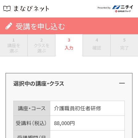
受講を申し込む
1
2
3
4
5
講座を
クラスを
入力
確認
完了
選ぶ
選ぶ
選択中の講座・クラス
講座・コース
介護職員初任者研修
受講料（税込）
88,000
円
受講期間（目