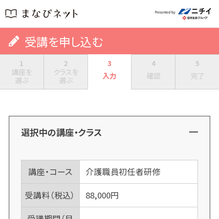
受講を申し込む
1
2
3
4
5
講座を
クラスを
入力
確認
完了
選ぶ
選ぶ
選択中の講座・クラス
講座・コース
介護職員初任者研修
受講料（税込）
88,000
円
受講期間（目