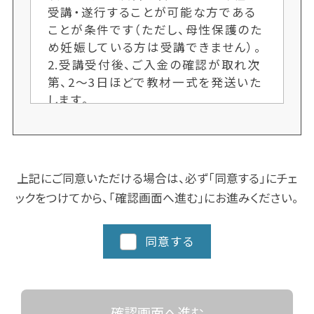
受講・遂行することが可能な方である
ことが条件です（ただし、母性保護のた
め妊娠している方は受講できません）。
2.受講受付後、ご入金の確認が取れ次
第、2〜3日ほどで教材一式を発送いた
します。
3.各クラス定員制のため、ご希望者多
数の場合、次回開講までお待ちいただ
くことがございます。お申し込み手続き
はお早めにお願いします。又、人数によ
上記にご同意いただける場合は、必ず「同意する」にチェ
り開講しない場合もございます。ご了承
ックをつけてから、「確認画面へ進む」にお進みください。
ください。
4.クラスにより日程や時間を変更する
場合がございますので、ご了承くださ
同意する
い。
5.都道府県によってスクーリングに追
加カリキュラム、実習など時間数が異
なる場合がありますので、詳細な日程
確認画面へ進む