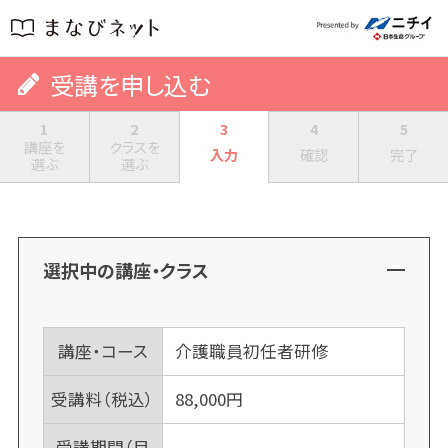
受講を申し込む
1
2
3
4
5
講座を
クラスを
入力
確認
完了
選ぶ
選ぶ
選択中の講座・クラス
講座・コース
介護職員初任者研修
受講料（税込）
88,000
円
受講期間（目