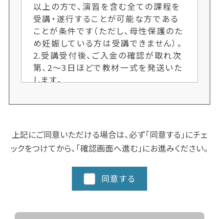
以上の方で、演習を含む全ての課程を
受講・遂行することが可能な方である
ことが条件です（ただし、母性保護のた
め妊娠している方は受講できません）。
2.受講受付後、ご入金の確認が取れ次
第、2〜3日ほどで教材一式を発送いた
します。
3.各クラス定員制のため、ご希望者多
数の場合、次回開講までお待ちいただ
くことがございます。お申し込み手続き
はお早めにお願いします。又、人数によ
上記にご同意いただける場合は、必ず「同意する」にチェ
り開講しない場合もございます。ご了承
ックをつけてから、「確認画面へ進む」にお進みください。
ください。
4.クラスにより日程や時間を変更する
場合がございますので、ご了承くださ
同意する
い。
5.都道府県によってスクーリングに追
加カリキュラム、実習など時間数が異