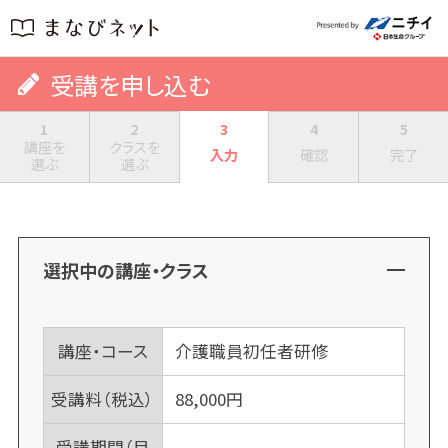
受講を申し込む
1
2
3
4
5
講座を
クラスを
入力
確認
完了
選ぶ
選ぶ
選択中の講座・クラス
講座・コース
介護職員初任者研修
受講料（税込）
88,000
円
受講期間（目