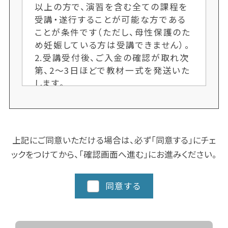
以上の方で、演習を含む全ての課程を
受講・遂行することが可能な方である
ことが条件です（ただし、母性保護のた
め妊娠している方は受講できません）。
2.受講受付後、ご入金の確認が取れ次
第、2〜3日ほどで教材一式を発送いた
します。
3.各クラス定員制のため、ご希望者多
数の場合、次回開講までお待ちいただ
くことがございます。お申し込み手続き
はお早めにお願いします。又、人数によ
上記にご同意いただける場合は、必ず「同意する」にチェ
り開講しない場合もございます。ご了承
ックをつけてから、「確認画面へ進む」にお進みください。
ください。
4.クラスにより日程や時間を変更する
場合がございますので、ご了承くださ
同意する
い。
5.都道府県によってスクーリングに追
加カリキュラム、実習など時間数が異