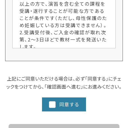
以上の方で、演習を含む全ての課程を
受講・遂行することが可能な方である
ことが条件です（ただし、母性保護のた
め妊娠している方は受講できません）。
2.受講受付後、ご入金の確認が取れ次
第、2〜3日ほどで教材一式を発送いた
します。
3.各クラス定員制のため、ご希望者多
数の場合、次回開講までお待ちいただ
くことがございます。お申し込み手続き
はお早めにお願いします。又、人数によ
上記にご同意いただける場合は、必ず「同意する」にチェ
り開講しない場合もございます。ご了承
ックをつけてから、「確認画面へ進む」にお進みください。
ください。
4.クラスにより日程や時間を変更する
場合がございますので、ご了承くださ
同意する
い。
5.都道府県によってスクーリングに追
加カリキュラム、実習など時間数が異