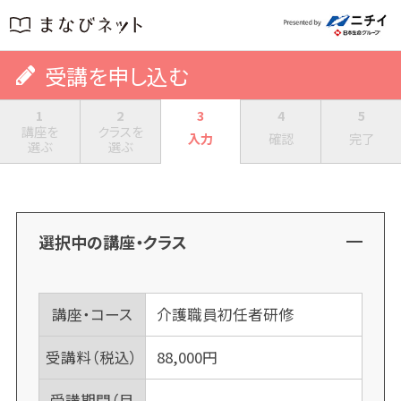
受講を申し込む
1
2
3
4
5
講座を
クラスを
入力
確認
完了
選ぶ
選ぶ
選択中の講座・クラス
講座・コース
介護職員初任者研修
受講料（税込）
88,000
円
受講期間（目