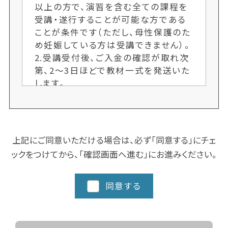
以上の方で、演習を含む全ての課程を
受講・遂行することが可能な方である
ことが条件です（ただし、母性保護のた
め妊娠している方は受講できません）。
2.受講受付後、ご入金の確認が取れ次
第、2〜3日ほどで教材一式を発送いた
します。
3.各クラス定員制のため、ご希望者多
数の場合、次回開講までお待ちいただ
くことがございます。お申し込み手続き
はお早めにお願いします。又、人数によ
上記にご同意いただける場合は、必ず「同意する」にチェ
り開講しない場合もございます。ご了承
ックをつけてから、「確認画面へ進む」にお進みください。
ください。
4.クラスにより日程や時間を変更する
場合がございますので、ご了承くださ
同意する
い。
5.都道府県によってスクーリングに追
加カリキュラム、実習など時間数が異