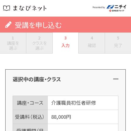
受講を申し込む
1
2
3
4
5
講座を
クラスを
入力
確認
完了
選ぶ
選ぶ
選択中の講座・クラス
講座・コース
介護職員初任者研修
受講料（税込）
88,000
円
受講期間（目