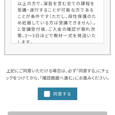
以上の方で、演習を含む全ての課程を
受講・遂行することが可能な方である
ことが条件です（ただし、母性保護のた
め妊娠している方は受講できません）。
2.受講受付後、ご入金の確認が取れ次
第、2〜3日ほどで教材一式を発送いた
します。
3.各クラス定員制のため、ご希望者多
数の場合、次回開講までお待ちいただ
くことがございます。お申し込み手続き
はお早めにお願いします。又、人数によ
上記にご同意いただける場合は、必ず「同意する」にチェ
り開講しない場合もございます。ご了承
ックをつけてから、「確認画面へ進む」にお進みください。
ください。
4.クラスにより日程や時間を変更する
場合がございますので、ご了承くださ
同意する
い。
5.都道府県によってスクーリングに追
加カリキュラム、実習など時間数が異