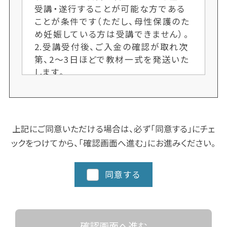
受講・遂行することが可能な方である
ことが条件です（ただし、母性保護のた
め妊娠している方は受講できません）。
2.受講受付後、ご入金の確認が取れ次
第、2〜3日ほどで教材一式を発送いた
します。
3.各クラス定員制のため、ご希望者多
数の場合、次回開講までお待ちいただ
くことがございます。お申し込み手続き
はお早めにお願いします。又、人数によ
上記にご同意いただける場合は、必ず「同意する」にチェ
り開講しない場合もございます。ご了承
ックをつけてから、「確認画面へ進む」にお進みください。
ください。
4.クラスにより日程や時間を変更する
場合がございますので、ご了承くださ
同意する
い。
5.都道府県によってスクーリングに追
加カリキュラム、実習など時間数が異
なる場合がありますので、詳細な日程
確認画面へ進む