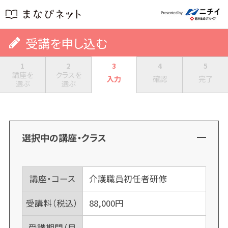
受講を申し込む
1
2
3
4
5
講座を
クラスを
入力
確認
完了
選ぶ
選ぶ
選択中の講座・クラス
講座・コース
介護職員初任者研修
受講料（税込）
88,000
円
受講期間（目