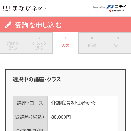
受講を申し込む
1
2
3
4
5
講座を
クラスを
入力
確認
完了
選ぶ
選ぶ
選択中の講座・クラス
講座・コース
介護職員初任者研修
受講料（税込）
88,000
円
受講期間（目