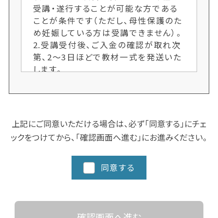
受講・遂行することが可能な方である
ことが条件です（ただし、母性保護のた
め妊娠している方は受講できません）。
2.受講受付後、ご入金の確認が取れ次
第、2〜3日ほどで教材一式を発送いた
します。
3.各クラス定員制のため、ご希望者多
数の場合、次回開講までお待ちいただ
くことがございます。お申し込み手続き
はお早めにお願いします。又、人数によ
上記にご同意いただける場合は、必ず「同意する」にチェ
り開講しない場合もございます。ご了承
ックをつけてから、「確認画面へ進む」にお進みください。
ください。
4.クラスにより日程や時間を変更する
場合がございますので、ご了承くださ
同意する
い。
5.都道府県によってスクーリングに追
加カリキュラム、実習など時間数が異
なる場合がありますので、詳細な日程
確認画面へ進む