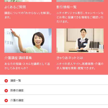
よくあるご質問
割引情報一覧
講座についての「わからない」を解消し
ニチイオリジナル割引、キャンペーンな
ます。
どお得に受講できる情報をご確認いた
だけます。
介護講座 講師募集
きゃりあネットとは
あなたの知識・スキルを講師として活
ニチイの求人サイト。医療事務・介護の
かしてみませんか？
求人情報を検索・閲覧できます。
講座一覧
医療の講座
介護の講座