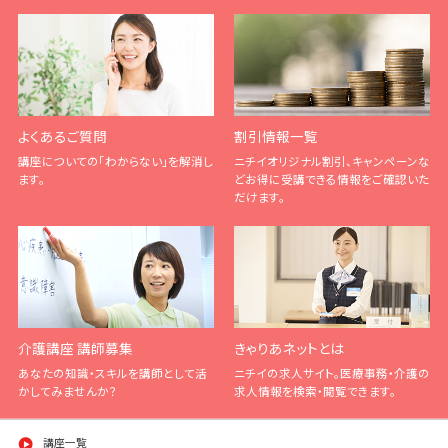
よくあるご質問
割引情報一覧
講座についての「わからない」を解消し
ニチイオリジナル割引、キャンペーンな
ます。
どお得に受講できる情報をご確認いた
だけます。
介護講座 講師募集
きゃりあネットとは
あなたの知識・スキルを講師として活
ニチイの求人サイト。医療事務・介護の
かしてみませんか？
求人情報を検索・閲覧できます。
講座一覧