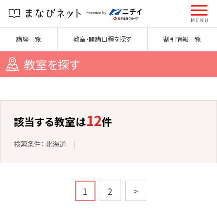
講座一覧
教室・開講日程を探す
割引情報一覧
教室を探す
12
該当する教室は
件
北海道
1
2
>