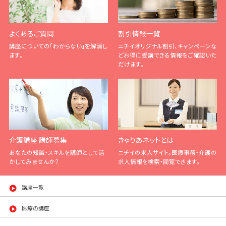
よくあるご質問
割引情報一覧
講座についての「わからない」を解消し
ニチイオリジナル割引、キャンペーンな
ます。
どお得に受講できる情報をご確認いた
だけます。
介護講座 講師募集
きゃりあネットとは
あなたの知識・スキルを講師として活
ニチイの求人サイト。医療事務・介護の
かしてみませんか？
求人情報を検索・閲覧できます。
講座一覧
医療の講座